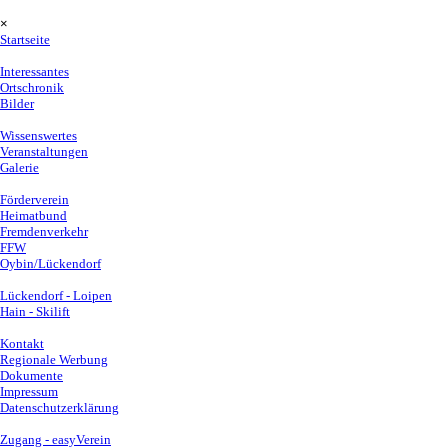
Direkt zum Seiteninhalt
Menü überspringen
×
Startseite
Lückendorf
▼
Interessantes
Ortschronik
Bilder
Dorfgemeinschaftshaus
▼
Wissenswertes
Veranstaltungen
Galerie
Vereine
▼
Förderverein
Heimatbund
Fremdenverkehr
FFW
Oybin/Lückendorf
Wintersport / Webcam
▼
Lückendorf - Loipen
Hain - Skilift
Anfragen / Info
▼
Kontakt
Regionale Werbung
Dokumente
Impressum
Datenschutzerklärung
für Mitglieder
▼
Zugang - easyVerein