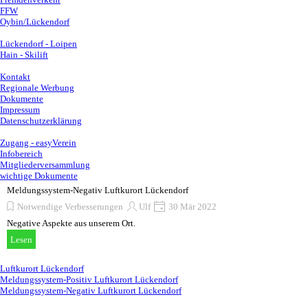
FFW
Oybin/Lückendorf
Wintersport / Webcam
▼
Lückendorf - Loipen
Hain - Skilift
Anfragen / Info
▼
Kontakt
Regionale Werbung
Dokumente
Impressum
Datenschutzerklärung
für Mitglieder
▼
Zugang - easyVerein
Infobereich
Mitgliederversammlung
wichtige Dokumente
Meldungssystem-Negativ Luftkurort Lückendorf
Notwendige Verbesserungen
Ulf
30 Mär 2022
Negative Aspekte aus unserem Ort.
Lesen
Block überspringen Kategorien
Kategorien
Luftkurort Lückendorf
Meldungssystem-Positiv Luftkurort Lückendorf
Meldungssystem-Negativ Luftkurort Lückendorf
Lückendorfer Förderverein Euroregion Neiße e.V.