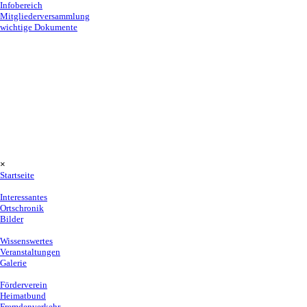
Infobereich
Mitgliederversammlung
wichtige Dokumente
Menü überspringen
×
Startseite
Lückendorf
▼
Interessantes
Ortschronik
Bilder
Dorfgemeinschaftshaus
▼
Wissenswertes
Veranstaltungen
Galerie
Vereine
▼
Förderverein
Heimatbund
Fremdenverkehr